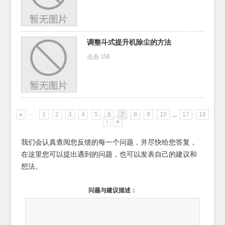
调整斗式提升机除尘的方法
点击:358
«
‹
1
2
3
4
5
6
7
8
9
10
...
17
18
›
»
我们会认真查阅您反馈的每一个问题，并尽快给您答复，
在这里您可以提出遇到的问题，也可以发表自己的建议和
想法。
问题与建议描述：