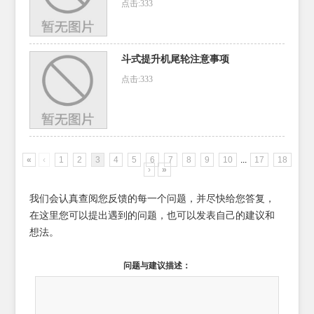
点击:333
斗式提升机尾轮注意事项
点击:333
«
‹
1
2
3
4
5
6
7
8
9
10
...
17
18
›
»
我们会认真查阅您反馈的每一个问题，并尽快给您答复，
在这里您可以提出遇到的问题，也可以发表自己的建议和
想法。
问题与建议描述：